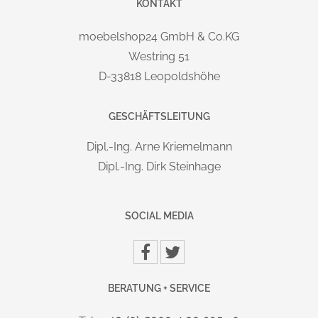
Zusammenbau durch verständliche Montageanleitung, auch
KONTAKT
für Laien ohne spezielle Werkzeuge und Kenntisse innerhalb
moebelshop24 GmbH & Co.KG
weniger Minuten durchzuführen.
Westring 51
D-33818 Leopoldshöhe
MARKE / HERSTELLER:
DURABLE Hunke & Jochheim GmbH & Co. KG
Westfalenstr. 77-79 | D-58636 Iserlohn | durable@durable.de
GESCHÄFTSLEITUNG
Dipl.-Ing. Arne Kriemelmann
Dipl.-Ing. Dirk Steinhage
SOCIAL MEDIA
BERATUNG + SERVICE