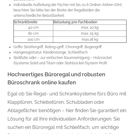
individuelle Aufteilung der Fächer mit bis zu 6 Ordner¬höhen (OH);
beachten Sie bitte bei der Breite der Regalböden die
unterschiedliche Belastbarkeit:
Schrankbreite
Belastung pro Fachboden
40 cm
max. 20 kg
80 cm
max. 25 kg
100 cm
max.28 kg
Griffe: Streifengriff, Reling¬griff, Chromgriff, Bogengriff
Hängeregistratur, Kleiderstange, Schließfach
Stellfüße oder – zur einfachen Raumreinigung – Holzsockel
(Systeme Solid und Titan) oder Stahlsockel (System Profi)
Hochwertiges Büroregal und robusten
Büroschrank online kaufen
Egal ob Sie Regal- und Schranksysteme fürs Büro mit
Klapptüren, Schiebetüren, Schubladen oder
Ablagefächer benötigen – hier finden Sie garantiert ein
Lösung für all Ihre individuellen Anforderungen. Sie
suchen ein Büroregal mit Schließfach, um wichtige