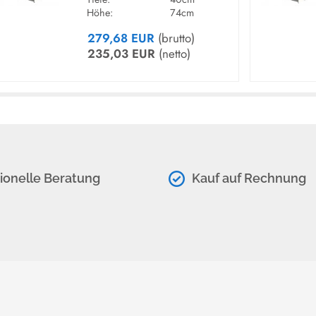
Die Lieferung erfolgt deutschla
Höhe:
74cm
Montageanleitung, auch für La
279,68 EUR
(brutto)
Montageservice mit Verpackun
235,03 EUR
(netto)
MARKE / HERSTELLER:
Theo KERKMANN Büromöbel
Kerkmannstraße 1 | D-33729 Bielef
ionelle Beratung
Kauf auf Rechnung