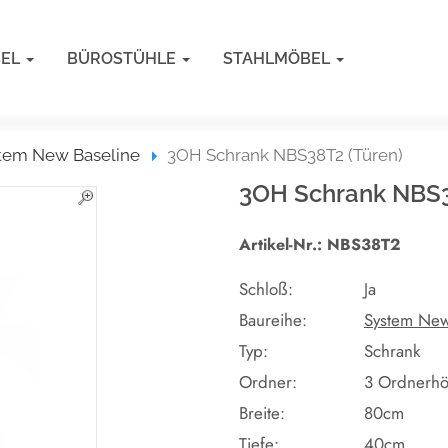
BEL
BÜROSTÜHLE
STAHLMÖBEL
tem New Baseline
3OH Schrank NBS38T2 (Türen)
3OH Schrank NBS3
Artikel-Nr.: NBS38T2
Schloß:
Ja
Baureihe:
System New
Typ:
Schrank
Ordner:
3 Ordnerh
Breite:
80cm
Tiefe:
40cm