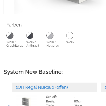
Farben
Weiß /
Weiß /
Weiß /
Weiß
Graphitgrau
Anthrazit
Hellgrau
System New Baseline:
2OH Regal NBR280 (offen)
Schloß:
-
Breite:
80cm
Tiefe:
38cm