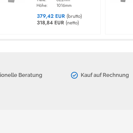
3mm dicke
Sichtrück
Höhe:
1016mm
voll verchromte Griff
379,42 EUR
(brutto)
318,84 EUR
(netto)
LIEFERUNG & MONTAGE:
Die Lieferung erfolgt deutschla
Montageanleitung, auch für La
Montageservice mit Verpackun
MARKE / HERSTELLER:
ionelle Beratung
Kauf auf Rechnung
Theo KERKMANN Büromöbel
Kerkmannstraße 1 | D-33729 Bielef