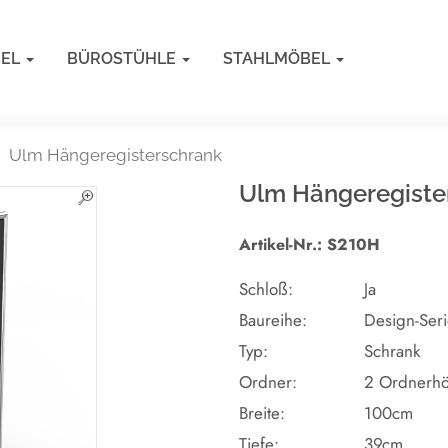
BEL
BÜROSTÜHLE
STAHLMÖBEL
Ulm Hängeregisterschrank
Ulm Hängeregiste
Artikel-Nr.: S210H
Schloß:
Ja
Baureihe:
Design-Ser
Typ:
Schrank
Ordner:
2 Ordnerh
Breite:
100cm
Tiefe:
39cm