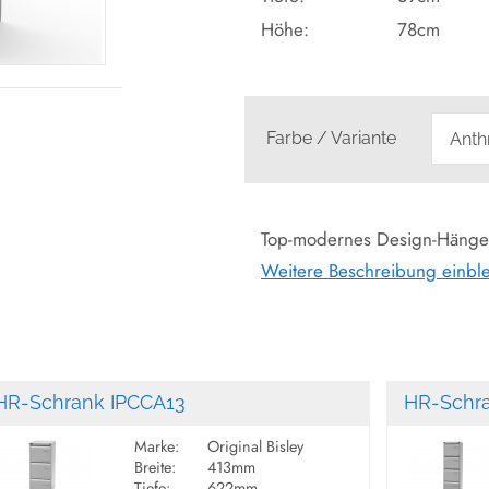
Höhe:
78cm
Farbe / Variante
Top-modernes Design-Hänger
Weitere Beschreibung einbl
Seitenwangen, bestehe
E1-Güteplatten mit stra
2 doppelbahnige Hän
Mappen.
Zentral-Drehzylinder
HR-Schrank IPCCA13
HR-Schr
Serienmäßig mit Stellf
Marke:
Original Bisley
Seitenwangen mit
ABS
Breite:
413mm
inklusive 19mm starke 
Tiefe:
622mm