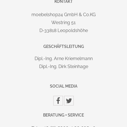
Lichtgrau: RAL 7035
KONTAKT
Enzianblau: RAL 5010
Resedagrün: RAL 6011
moebelshop24 GmbH & Co.KG
Rubinrot: RAL 3003
Westring 51
Lichtblau: RAL 5012
D-33818 Leopoldshöhe
MARKE / HERSTELLER:
GESCHÄFTSLEITUNG
C + P Möbelsysteme GmbH & Co. KG
Boxbachstraße 1 | D-35236 Breidenbach | info@cp.de
Dipl.-Ing. Arne Kriemelmann
Dipl.-Ing. Dirk Steinhage
SOCIAL MEDIA
BERATUNG + SERVICE