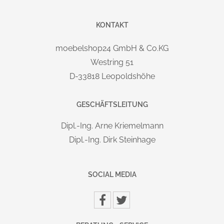
LIEFERUNG & MONTAGE:
Die Lieferung erfolgt deutschlandweit Frei-Bordsteinkante.
KONTAKT
Einfacher Aufbau mit verständlicher Montageanleitung, auch
für Laien problemlos und schnell durchzuführen. Auf
moebelshop24 GmbH & Co.KG
Wunsch: vor Ort Montageservice mit Verpackungsrücknahme
Westring 51
gegen Aufpreis möglich.
D-33818 Leopoldshöhe
MARKE / HERSTELLER:
GESCHÄFTSLEITUNG
Theo KERKMANN Büromöbelfabrik GmbH & Co. KG
Kerkmannstraße 1 | D-33729 Bielefeld | info@kerkmann.de
Dipl.-Ing. Arne Kriemelmann
Dipl.-Ing. Dirk Steinhage
SOCIAL MEDIA