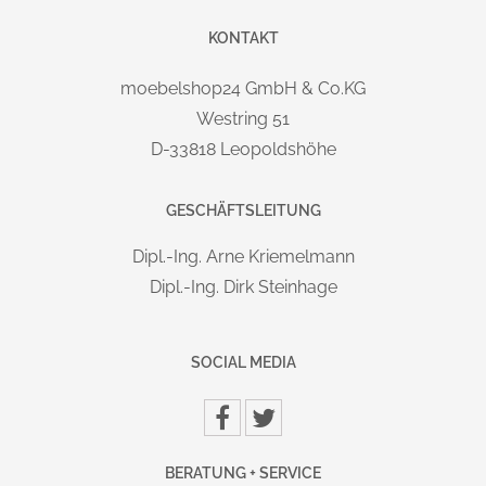
Die Lieferung erfolgt deutschlandweit Frei-Bordsteinkante.
Einfacher Aufbau mit verständlicher Montageanleitung, auch
KONTAKT
für Laien problemlos und schnell durchzuführen. Auf
moebelshop24 GmbH & Co.KG
Wunsch: vor Ort Montageservice mit Verpackungsrücknahme
Westring 51
gegen Aufpreis möglich.
D-33818 Leopoldshöhe
MARKE / HERSTELLER:
Theo KERKMANN Büromöbelfabrik GmbH & Co. KG
GESCHÄFTSLEITUNG
Kerkmannstraße 1 | D-33729 Bielefeld | info@kerkmann.de
Dipl.-Ing. Arne Kriemelmann
Dipl.-Ing. Dirk Steinhage
SOCIAL MEDIA
BERATUNG + SERVICE