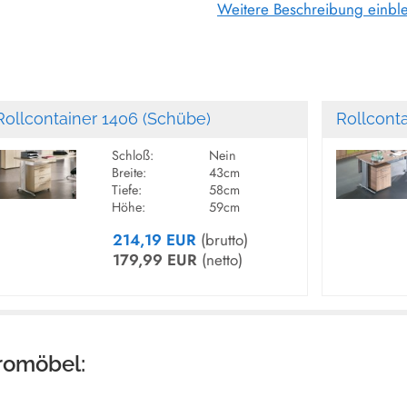
somit zusätzlich als Arbeitsf
Weitere Beschreibung einbl
MATERIAL:
Melaminharzbeschichtete Pla
SCHLOSS:
Zentralveriegelung, mit wech
Rollcontainer 1406 (Schübe)
Rollconta
SCHUBLADEN:
Schloß:
Nein
Breite:
43cm
Teleskop-Metall Kugelfüh
Tiefe:
58cm
(Schübe) und 104% Vollauszu
Höhe:
59cm
45kg (Hängeregistraturauszug
214,19 EUR
(brutto)
HÄNGEAUSZUG:
179,99 EUR
(netto)
Inklusive zwei herausnehmb
und quer einsetzbar).
HÖHENJUSTIERUNG:
Über Standfüße 72 - 76 cm 
romöbel:
ZUBEHÖR:
Schrägablage
ACSA
und Tre