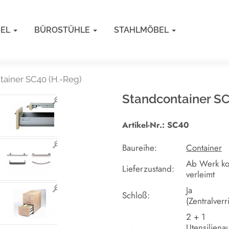
BEL
BÜROSTÜHLE
STAHLMÖBEL
tainer SC40 (H.-Reg)
Standcontainer SC
Artikel-Nr.: SC40
Baureihe:
Container
Ab Werk ko
Lieferzustand:
verleimt
Ja
Schloß:
(Zentralver
2 + 1
Utensiliena