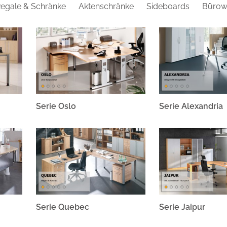
egale & Schränke
Aktenschränke
Sideboards
Bürow
LIEFERUNG & MONTAGE:
Die Lieferung erfolgt deutsc
bereits komplett verleimt
werden.
Information:
Lieferung und Mo
MARKE / HERSTELLER:
HAMMERBACHER GmbH
Serie Oslo
Serie Alexandria
Ernteweg 11 | D-92318 Neumarkt i
Serie Quebec
Serie Jaipur