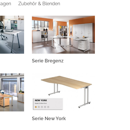
agen
Zubehör & Blenden
hlandweit versandkostenfrei.
Der Container ist ab Werk
, lediglich Griffe und Standfüße müssen angeschraubt
ntage
Serie Bregenz
.d.OPf. | info@hammerbacher.com
Serie New York