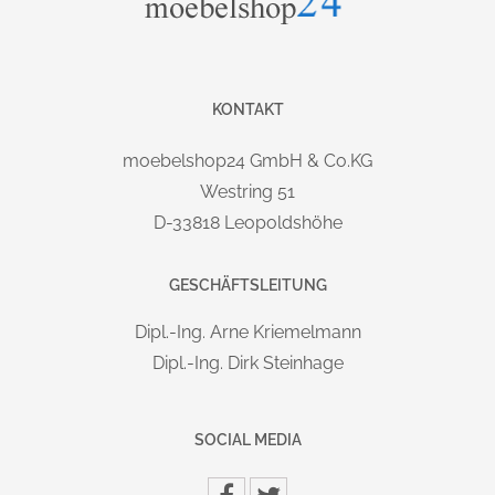
auch für L
aien problemlos und schnell durchzuführen.
Auf Wunsch: vor Ort Montageservice mit
Verpackungsrücknahme gegen Aufpreis möglich.
Information:
Lieferung und Montage
KONTAKT
MARKE / HERSTELLER:
HAMMERBACHER GmbH
moebelshop24 GmbH & Co.KG
Ernteweg 11 | D-92318 Neumarkt i.d.OPf. | info@hammerbacher.com
Westring 51
D-33818 Leopoldshöhe
GESCHÄFTSLEITUNG
Dipl.-Ing. Arne Kriemelmann
Dipl.-Ing. Dirk Steinhage
SOCIAL MEDIA