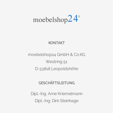
von 32 mm höhenverstellbar, Lochreihenbohrung vorhanden.
HÖHENJUSTIERUNG:
durch vier Sockelfüße, von oben durch den Boden
verstellbar.
KONTAKT
MATERIAL:
melaminharzbeschichtete Platten nach DIN 68765,
moebelshop24 GmbH & Co.KG
Emissionsklasse E1, Vorderkante mit 2 mm ABS-Kanten,
Westring 51
gerundet. Seiten, Platte und Boden 19 mm
stark
.
D-33818 Leopoldshöhe
Zwischenböden und Fachböden:
bei Breite 400 & 800 mm = 19 mm
stark
GESCHÄFTSLEITUNG
bei Breite 1000 mm = 22 mm
stark
.
Dipl.-Ing. Arne Kriemelmann
TRAGKRAFT:
Dipl.-Ing. Dirk Steinhage
Schrankbreite 40cm = 20 kg pro Fachboden
Schrankbreite 80cm = 25 kg pro Fachboden