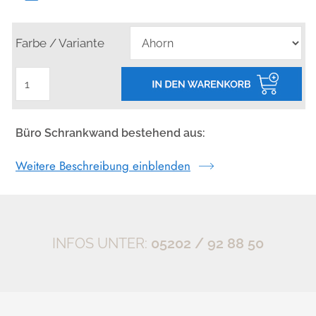
Farbe / Variante
Büro Schrankwand bestehend aus:
2 x Solid 5OH Schrank 6100 (abschließbar)
Weitere Beschreibung einblenden
1 x
Solid 5OH Schrank 6000
BESCHREIBUNG REGAL- & SCHRANKSYSTEM SOLID:
KONSTRUKTION:
INFOS UNTER:
05202 / 92 88 50
Korpusbauweise, d.h. jeder Schrank kann für sich alleine
stehen. Faltrückwand, 3 mm, eingenutet und geschraubt.
Inklusive Einlegeböden auf Metallbodenträgern, im Raster