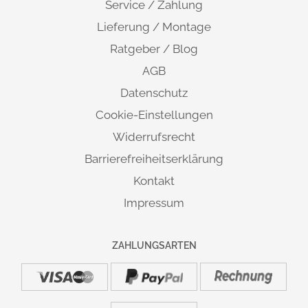
Service / Zahlung
Information:
Lieferung und Montage
Lieferung / Montage
Ratgeber / Blog
MARKE / HERSTELLER:
AGB
HAMMERBACHER GmbH
Ernteweg 11 | D-92318 Neumarkt i.d.OPf. | info@hammerbacher.com
Datenschutz
Cookie-Einstellungen
Widerrufsrecht
Barrierefreiheitserklärung
Kontakt
Impressum
ZAHLUNGSARTEN