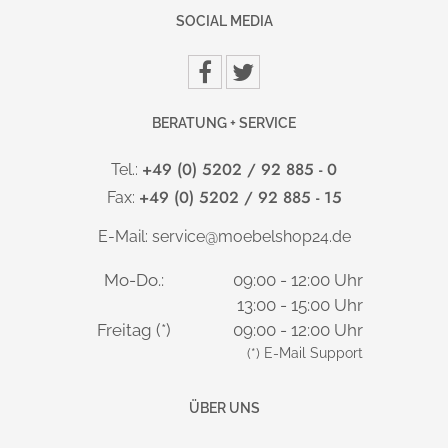
Schrankbreite 100cm = 28 kg pro Fachboden
SOCIAL MEDIA
SCHARNIERE:
Hochwertiges Zinkdruckgussscharnier mit außenliegender
BERATUNG + SERVICE
Rolle, 270 Grad Öffnungswinkel, 3-dimensional verstellbar,
Fabrikat Hettich.
+49 (0) 5202 / 92 885 - 0
Tel.:
+49 (0) 5202 / 92 885 - 15
Fax:
SCHLÖSSER:
E-Mail:
service@moebelshop24.de
3-Punktverriegelung, Türen standartmäßig gleichschließend.
Mo-Do.:
09:00 - 12:00 Uhr
LIEFERUNG & MONTAGE:
13:00 - 15:00 Uhr
Freitag (*)
09:00 - 12:00 Uhr
Die Lieferung erfolgt deutschlandweit versandkostenfrei.
(*) E-Mail Support
Einfacher Aufbau durch verständliche Montageanleitung,
auch für Laien problemlos und schnell durchzuführen. Auf
ÜBER UNS
Wunsch: vor Ort Montageservice mit Verpackungsrücknahme
gegen Aufpreis möglich.