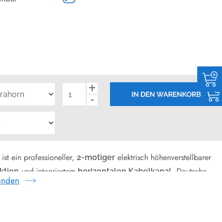
st ein professioneller,
elektrisch höhenverstellbarer
2-motiger
und integriertem
. Deutsche
ktion
horizontalen Kabelkanal
enden
Kerkmann zum unschlagbaren Tiefpreis!