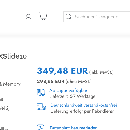
 XSlide10
349,48 EUR
(inkl. MwSt.)
293,68
EUR
(ohne MwSt.)
 & Memory
Ab Lager verfügbar
Lieferzeit: 5-7 Werktage
he
Deutschlandweit versandkostenfrei
Weiß,
Lieferung erfolgt per Paketdienst
Datenblatt herunterladen
llbar