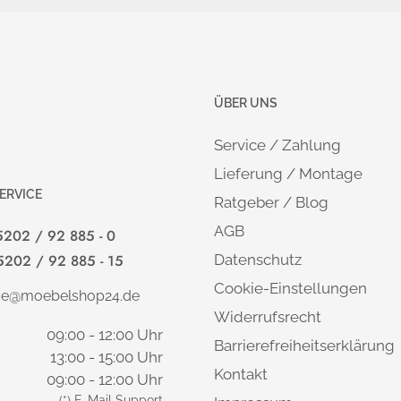
HÖHENJUSTIERUNG:
Höhenverstellung von 62-127 
Ausgleich über Sockelfuß: ± 
ÜBER UNS
OPTIONALES ZUBEHÖR
:
Service / Zahlung
Topfbohrung mit Kabel
Lieferung / Montage
Kabelspirale KS
ERVICE
Ratgeber / Blog
Steckdose mit USB
AGB
5202 / 92 885 - 0
5202 / 92 885 - 15
Datenschutz
LIEFERUNG & MONTAGE
:
Cookie-Einstellungen
ice@moebelshop24.de
Die Lieferung erfolgt deutschl
Widerrufsrecht
Montageanleitung, auch für La
09:00 - 12:00 Uhr
Barrierefreiheitserklärung
13:00 - 15:00 Uhr
Kontakt
09:00 - 12:00 Uhr
MARKE / HERSTELLER:
Theo KERKMANN Büromöbel
(*) E-Mail Support