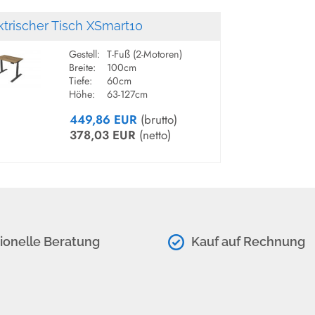
Massives, 2-motoriges T-Fuß Ge
ktrischer Tisch XSmart10
. Elektrische Höhen
Anthrazit
Belastbarkeit (
80 kg dynamisc
Gestell:
T-Fuß (2-Motoren)
Breite:
100cm
Tiefe:
60cm
DISPLAY/FUNKTION
:
Höhe:
63-127cm
-
Memoryfunktion mit 4 Sp
449,86 EUR
(brutto)
- Sanftanlauf und Sanft-Stopp m
378,03 EUR
(netto)
- Bedienfeld kann sowohl rechts
TISCHPLATTE
:
19 mm starke, melaminharzbesc
2 mm ABS-Kante in 6 Farben.
ionelle Beratung
Kauf auf Rechnung
ELEKTRIFIZIERUNG
:
im 
Horizontaler Kabelkanal