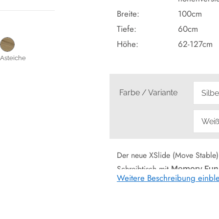
Breite:
100cm
Tiefe:
60cm
Höhe:
62-127cm
Asteiche
Farbe / Variante
Der neue XSlide (Move Stable) i
Schreibtisch mit
Memory Fun
Weitere Beschreibung einbl
Markenqualität aus dem Hause 
GESTELL
: