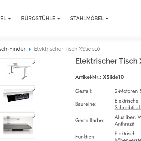
BEL
BÜROSTÜHLE
STAHLMÖBEL
sch-Finder
Elektrischer Tisch XSlide10
Elektrischer Tisch
Artikel-Nr.: XSlide10
Gestell:
2-Motoren
Elektrische
Baureihe:
Schreibtisc
Alusilber, 
Gestellfarbe:
Anthrazit
Elektrisch
Funktion:
höhenverste