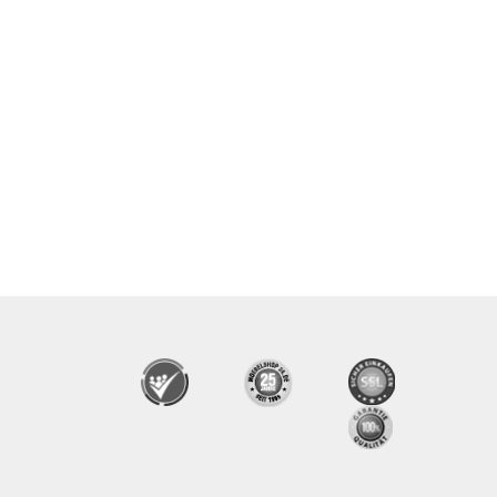
stell mit Stellfüßen wahlsweise in
,
oder
Alusilber
weiß
verstellung bis 127 cm. Hubgeschwindigkeit:
. Hohe
ca. 25mm/s
).
h / 100 kg statisch
eicherplätzen
it Kollisionsschutz
, als auch links unter der Tischplatte montiert werden.
hichtete, kratzfeste Platte (E1 Gütespan gemäß EN 14322), mit
Lieferumfang bereits enthalten.