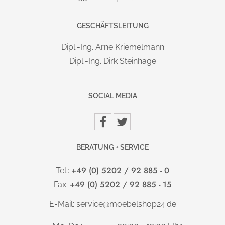
Die Lieferung erfolgt deutschlandweit versandkostenfrei.
Einfacher Aufbau durch verständliche Montageanleitung,
auch für Laien problemlos und schnell durchzuführen.
GESCHÄFTSLEITUNG
Auf Wunsch: vor Ort Montageservice mit
Verpackungsrücknahme gegen Aufpreis möglich.
Dipl.-Ing. Arne Kriemelmann
Information:
Lieferung und Montage
Dipl.-Ing. Dirk Steinhage
MARKE / HERSTELLER:
HAMMERBACHER GmbH
SOCIAL MEDIA
Ernteweg 11 | D-92318 Neumarkt i.d.OPf. | info@hammerbacher.com
BERATUNG + SERVICE
+49 (0) 5202 / 92 885 - 0
Tel.:
+49 (0) 5202 / 92 885 - 15
Fax:
E-Mail:
service@moebelshop24.de