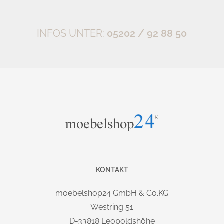
Designer-Gestell, erfüllt er sowohl höchste technische, als
auch optische Anforderungen.
INFOS UNTER:
05202 / 92 88 50
GESTELL:
Massives Designer Quadratrohrgestell, silberfarben (RAL
9006) oder graphitfarben (RAL 7012). Stahlrahmen unter
der Tischplatte (40x20mm). Elektrische höhenverstellung bis
127 cm. Hubgeschwindigkeit:
. Sehr stark
ca. 36mm/s
belastbar (
).
120kg statisch und 80kg dynamisch
DISPLAY/FUNKTION:
-
Memoryfunktion mit drei Speicherplätzen
KONTAKT
- Sanftanlauf und Sanft-Stopp mit Kollisionsschutz
- Display kann links, als auch rechts montiert werden.
moebelshop24 GmbH & Co.KG
- Display kann nach hinten verschoben werden
Westring 51
- Anzeige schaltet automatisch bei nicht Bedienung ab.
D-33818 Leopoldshöhe