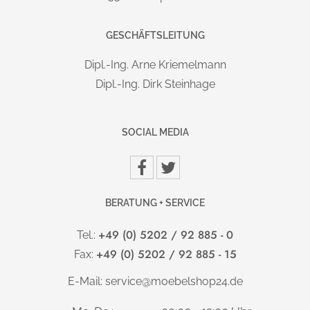
- Sehr geringer Standby-Stromverbrauch von 0,3 Watt.
GESCHÄFTSLEITUNG
TISCHPLATTE:
Dipl.-Ing. Arne Kriemelmann
25 mm starke, melaminharzbeschichtete, kratzfeste Platte
Dipl.-Ing. Dirk Steinhage
nach DIN 68765, mit 2 mm Kunststoffkante, gerundet
ELEKTRIFIZIERUNG:
SOCIAL MEDIA
im Lieferumfang
integrierte, ausklappbare Kabelwanne
bereits enthalten.
BERATUNG + SERVICE
HÖHENJUSTIERUNG:
Höhenverstellung von 63-127 cm
+49 (0) 5202 / 92 885 - 0
Tel.:
Ausgleich über Sockelfuß: ± 0,5 cm
+49 (0) 5202 / 92 885 - 15
Fax:
E-Mail:
service@moebelshop24.de
OPTIONALES ZUBEHÖR
: