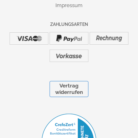
gegen Aufpreis möglich.
Impressum
Information:
Lieferung und Montage
ZAHLUNGSARTEN
MARKE / HERSTELLER:
HAMMERBACHER GmbH
Ernteweg 11 | D-92318 Neumarkt i.d.OPf. | info@hammerbacher.com
Vertrag
widerrufen