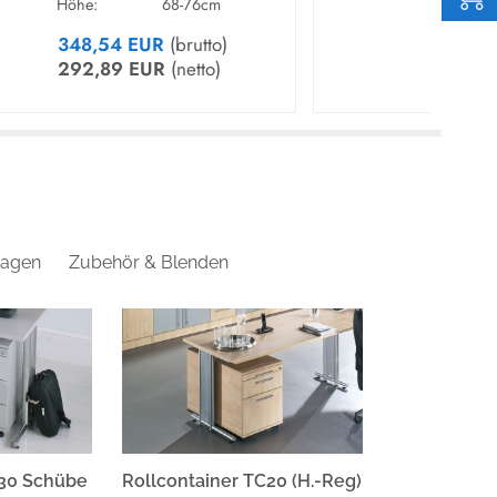
Höhe:
68-76cm
Hö
348,54 EUR
(brutto)
41
292,89 EUR
(netto)
35
.d.OPf. | info@hammerbacher.com
agen
Zubehör & Blenden
C30 Schübe
Rollcontainer TC20 (H.-Reg)