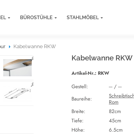
BEL
BÜROSTÜHLE
STAHLMÖBEL
pur
Kabelwanne RKW
Kabelwanne RKW
Artikel-Nr.: RKW
Gestell:
--- / ---
Schreibtisc
Baureihe:
Rom
Breite:
82cm
Tiefe:
45cm
Höhe:
6.5cm