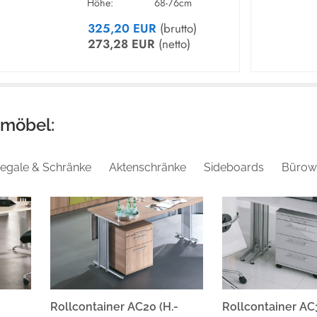
Höhe:
68-76cm
MARKE / HERSTELLER:
325,20 EUR
(brutto)
HAMMERBACHER GmbH
273,28 EUR
(netto)
Ernteweg 11 | D-92318 Neumarkt i
omöbel:
egale & Schränke
Aktenschränke
Sideboards
Bürow
Rollcontainer AC20 (H.-
Rollcontainer A