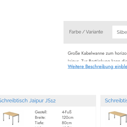
Farbe / Variante
Große Kabelwanne zum horizont
Jaipur. Zur Bestückung kann d
Weitere Beschreibung einbl
zeigen jeweils eine aufgeklap
LIEFERUNG & MONTAGE:
Die Lieferung erfolgt deutschl
Schreibtisch Jaipur JS12
Montageanleitung, auch für La
Schreibti
Montageservice mit Verpackun
Gestell:
4-Fuß
Breite:
120cm
Information:
Lieferung und Mo
Tiefe:
80cm