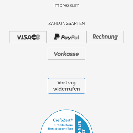
Impressum
LIEFERUNG & MONTAGE:
Die Lieferung erfolgt deutschlandweit versandkostenfrei.
ZAHLUNGSARTEN
Einfacher Aufbau durch verständliche Montageanleitung,
auch für Laien problemlos und schnell durchzuführen. Auf
Wunsch: vor Ort Montageservice mit Verpackungsrücknahme
gegen Aufpreis möglich.
Information:
Lieferung und Montage
MARKE / HERSTELLER:
Vertrag
HAMMERBACHER GmbH
widerrufen
Ernteweg 11 | D-92318 Neumarkt i.d.OPf. | info@hammerbacher.com