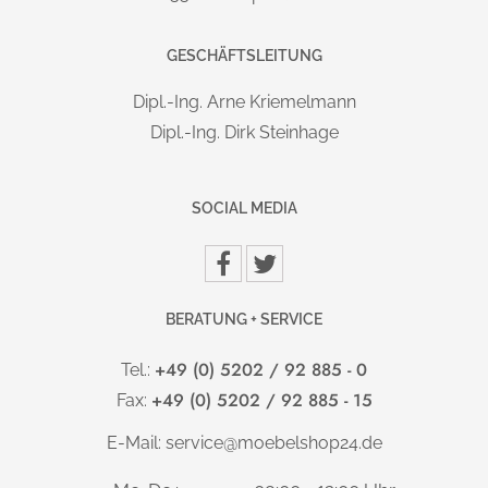
statisch und 70 kg dynamisch).
GESCHÄFTSLEITUNG
DISPLAY/FUNKTION:
Dipl.-Ing. Arne Kriemelmann
- Sanftanlauf und Sanft-Stopp mit Kollisionsschutz
Dipl.-Ing. Dirk Steinhage
- Sehr geringer Standby-Stromverbrauch (0,2 Watt)
TISCHPLATTE:
SOCIAL MEDIA
25 mm starke, melaminharzbeschichtete, kratzfeste Platte
nach DIN 68765, mit 2 mm Kunststoffkante, gerundet.
BERATUNG + SERVICE
ELEKTRIFIZIERUNG:
im Lieferumfang
Integrierte, ausklappbare Kabelwanne
+49 (0) 5202 / 92 885 - 0
Tel.:
bereits enthalten.
+49 (0) 5202 / 92 885 - 15
Fax:
E-Mail:
service@moebelshop24.de
HÖHENJUSTIERUNG:
Höhenverstellung von 71 - 120 cm