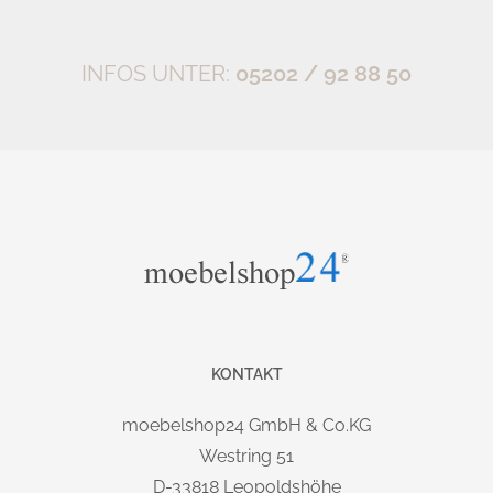
Der Schreibtisch hat zwei Motoren und lässt sich stufenlos
elektrisch bis 120 cm verstellen. Eine abklappbare
INFOS UNTER:
05202 / 92 88 50
Kabelwanne ist bereits im Lieferumfang enthalten.
Das 52 cm hohe Sideboard (1.5 OH) mit 2 Schiebetüren
kann sowohl auf der rechten, als auch auf der linken Seite
montiert werden. Es verfügt über zwei verstellbare
Einlegeböden, eine Mitteltrennwand, sowie eine
Sichtrückwand. Der Systemarbeitsplatz kann somit auch frei
im Raum stehen.
GESTELL:
KONTAKT
Massives Design-Quadratrohrgestell, wahlweise in Alusilber
oder Graphit. Stahlrahmen unter der Tischplatte (40x20 cm).
moebelshop24 GmbH & Co.KG
Elektrische Höhenverstellung bis 120 cm.
Westring 51
Hubgeschwindigkeit:
. Belastbar (90 kg
D-33818 Leopoldshöhe
ca. 36 mm/s