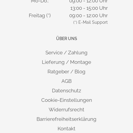
Mo-Do.:
09:00 - 12:00 Uhr
Ausgleich über Sockelfuß: ± 0,5 cm.
13:00 - 15:00 Uhr
Freitag (*)
09:00 - 12:00 Uhr
OPTIONALES ZUBEHÖR
:
(*) E-Mail Support
Topfbohrung mit Kabeldurchlassbuchse
ÜBER UNS
Vertikale Kabelkette CKVL
PC-Halterung RCPU
Service / Zahlung
Hocker / Stehhilfe VSST2
Lieferung / Montage
Ratgeber / Blog
SIDEBOARD:
AGB
Maße: 160 x 40 x 52 cm (B x T x H)
Datenschutz
2 Schiebetüren, 16mm stark mit Muschelgriffen
Cookie-Einstellungen
(nicht abschließbar)
Widerrufsrecht
2 verstellbare Fachböden
8mm starke Sichtrückwand
Barrierefreiheitserklärung
inklusive Mitteltrennwand
Kontakt