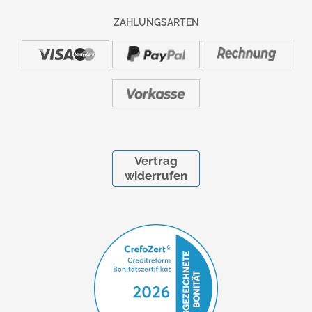
gegen Aufpreis möglich.
ZAHLUNGSARTEN
Information:
Lieferung und Montage
MARKE / HERSTELLER:
HAMMERBACHER GmbH
Ernteweg 11 | D-92318 Neumarkt i.d.OPf. | info@hammerbacher.com
Vertrag
widerrufen