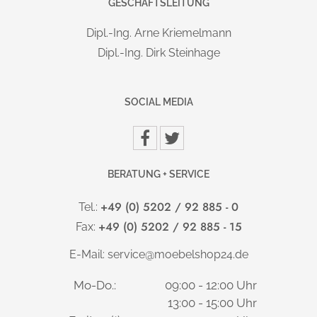
GESCHÄFTSLEITUNG
DISPLAY/FUNKTION
:
Memoryfunktion mit drei Speicherplätzen
Dipl.-Ing. Arne Kriemelmann
Sanftanlauf und Sanft-Stopp mit Kollisionsschutz
Dipl.-Ing. Dirk Steinhage
Display kann links, als auch rechts montiert werden.
Display kann nach hinten verschoben werden
Anzeige schaltet automatisch bei nicht Bedienung
SOCIAL MEDIA
ab.
Sehr geringer Standby-Stromverbrauch von 0,3
Watt.
BERATUNG + SERVICE
TISCHPLATTE
:
+49 (0) 5202 / 92 885 - 0
Tel.:
25 mm starke, melaminharzbeschichtete, kratzfeste Platte
+49 (0) 5202 / 92 885 - 15
Fax:
nach DIN 68765, mit 2 mm Kunststoffkante, gerundet
ELEKTRIFIZIERUNG:
E-Mail:
service@moebelshop24.de
Eine
und
integrierte, abklappbare Kabelwanne
Mo-Do.:
09:00 - 12:00 Uhr
Kabelklemmen sind bereits im Lieferumfang enthalten.
13:00 - 15:00 Uhr