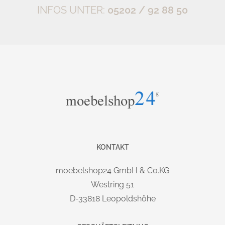
technischen, als auch ästetischen Anforderungen.
INFOS UNTER:
05202 / 92 88 50
GESTELL
:
Massives Designer Quadratrohrgestell (107x67mm) mit Alu-
Druckguss Kufe. Stahlrahmen unter der Tischplatte
(40x20mm). Elektrische höhenverstellung bis 130cm.
Hubgeschwindigkeit:
. Sehr stark belastbar
ca. 38mm/s
(
).
120kg statisch und 80kg dynamisch
Wählen Sie aus 5 Lieferbare Gestellfarben:
Alusilber/Alusilber
KONTAKT
Graphit/Graphit
Graphit/Alu-poliert
moebelshop24 GmbH & Co.KG
Weiß/Weiß
Westring 51
Weiß/Alu-poliert
D-33818 Leopoldshöhe