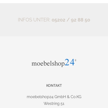
miteinander verbunden sind. Die
Viertelkreis-Eckkonsole
Außenschenkelmaße des Arbeitsplatzes betragen 243 x
200cm.
INFOS UNTER:
05202 / 92 88 50
Die Kombination besteht aus
:
1 x elektrisch höhenverstellbarer Schreibtisch XBHM16 [160 x
80 x
cm]
65-130
1 x Eckkonsole XBE91 [80 x 80cm]
1 x Schreibtisch XB12 [120 x 80 x
cm]
65-85
Beschreibung XBHM16 (elektrisch)
&
,
elektrisch
2-Motoriger
2-stufiger
traversenloser
höhenverstellbarer Profi-Schreibtisch mit
Memoryfunktion
KONTAKT
und einer maximalen Hubhöhe von
. Mit einer extrem
130cm
moebelshop24 GmbH & Co.KG
hohen Belastbarkeit (
) und
120kg
5 massiven
Westring 51
, erfüllt er sowohl die allerhöchsten
Gestellvarianten