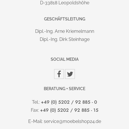
D-33818 Leopoldshöhe
technischen, als auch ästetischen Anforderungen.
GESCHÄFTSLEITUNG
GESTELL
:
Massives Designer Quadratrohrgestell (107x67mm) mit Alu-
Dipl.-Ing. Arne Kriemelmann
Druckguss Kufe. Stahlrahmen unter der Tischplatte
Dipl.-Ing. Dirk Steinhage
(40x20mm). Elektrische höhenverstellung bis 130cm.
Hubgeschwindigkeit:
. Sehr stark belastbar
ca. 38mm/s
SOCIAL MEDIA
(
).
120kg statisch und 80kg dynamisch
Wählen Sie aus 5 Lieferbare Gestellfarben:
Alusilber/Alusilber
BERATUNG + SERVICE
Graphit/Graphit
Graphit/Alu-poliert
+49 (0) 5202 / 92 885 - 0
Tel.:
Weiß/Weiß
+49 (0) 5202 / 92 885 - 15
Fax:
Weiß/Alu-poliert
E-Mail:
service@moebelshop24.de