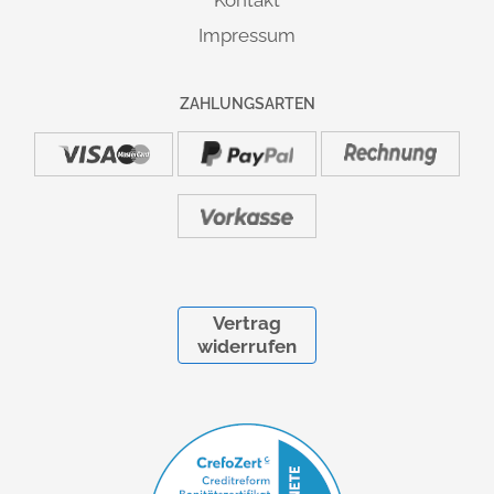
Kontakt
Impressum
HÖHENJUSTIERUNG:
Höhenverstellung von 65-130 cm
Ausgleich über Sockelfuß: ± 0,5 cm
ZAHLUNGSARTEN
Dieser elektrisch höhenverstellbare Schreibtisch trägt das
in Nürnberg und erfüllt
GS-Zeichen des TÜV-Rheinland
in diesem Zusammenhang sämtliche sicherheitsrelevanten
Voraussetzungen.
Zertifikat Nr.:
S 60117671
Vertrag
widerrufen
LIEFERUNG & MONTAGE
:
Die Lieferung erfolgt deutschlandweit versandkostenfrei.
Einfacher Aufbau durch verständliche Montageanleitung,
auch für Laien problemlos und schnell durchzuführen. Auf
Wunsch: vor Ort Montageservice mit Verpackungsrücknahme